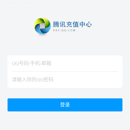
hiraishinNoJutsuShiki
hiraishinNoJutsuShiki
登录