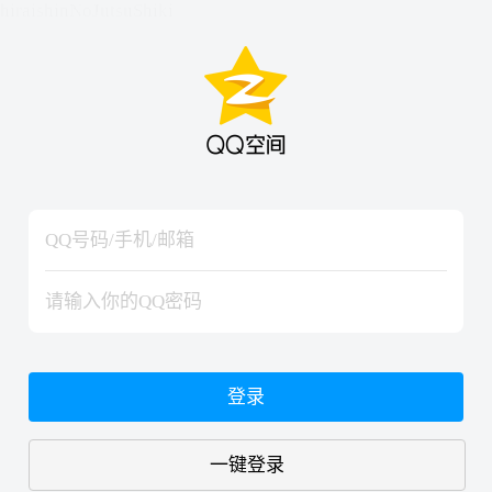
hiraishinNoJutsuShiki
hiraishinNoJutsuShiki
登录
一键登录